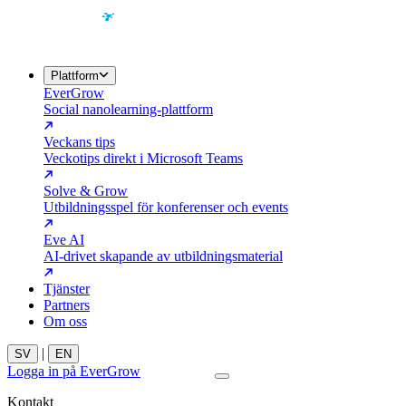
Plattform
EverGrow
Social nanolearning-plattform
Veckans tips
Veckotips direkt i Microsoft Teams
Solve & Grow
Utbildningsspel för konferenser och events
Eve AI
AI-drivet skapande av utbildningsmaterial
Tjänster
Partners
Om oss
|
SV
EN
Logga in på EverGrow
Kontakta oss
Kontakt