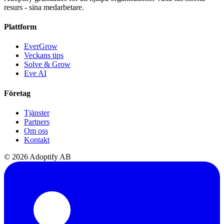
resurs - sina medarbetare.
Plattform
EverGrow
Veckans tips
Solve & Grow
Eve AI
Företag
Tjänster
Partners
Om oss
Kontakt
© 2026 Adoptify AB