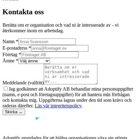
Kontakta oss
Berätta om er organisation och vad ni är intresserade av - vi
återkommer inom en arbetsdag.
Namn
*
E-postadress
*
Företag
*
Ämne
*
Meddelande (valfritt)
Jag godkänner att Adoptify AB behandlar mina personuppgifter
(namn, e-post och företagsuppgifter) för att hantera min förfrågan
och kontakta mig. Uppgifterna lagras under den tid som krävs och
raderas därefter.
Läs vår integritetspolicy
.
Skicka →
Adoptify grundades för att hjälpa organisationer växa sin största