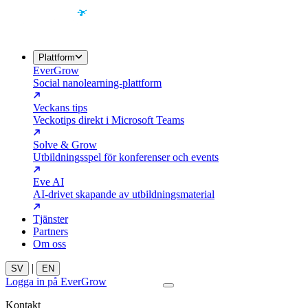
Plattform
EverGrow
Social nanolearning-plattform
Veckans tips
Veckotips direkt i Microsoft Teams
Solve & Grow
Utbildningsspel för konferenser och events
Eve AI
AI-drivet skapande av utbildningsmaterial
Tjänster
Partners
Om oss
|
SV
EN
Logga in på EverGrow
Kontakta oss
Kontakt