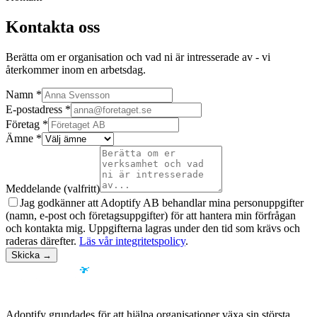
Kontakta oss
Berätta om er organisation och vad ni är intresserade av - vi
återkommer inom en arbetsdag.
Namn
*
E-postadress
*
Företag
*
Ämne
*
Meddelande (valfritt)
Jag godkänner att Adoptify AB behandlar mina personuppgifter
(namn, e-post och företagsuppgifter) för att hantera min förfrågan
och kontakta mig. Uppgifterna lagras under den tid som krävs och
raderas därefter.
Läs vår integritetspolicy
.
Skicka →
Adoptify grundades för att hjälpa organisationer växa sin största