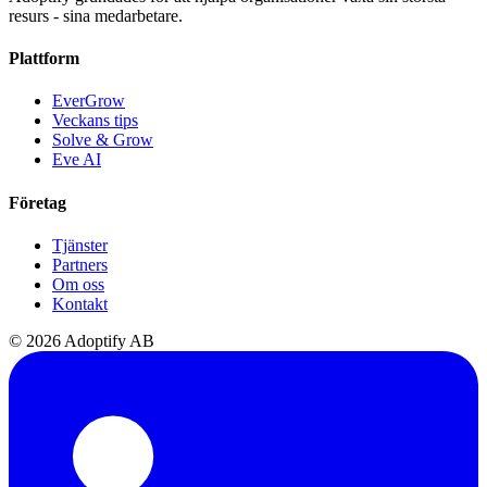
resurs - sina medarbetare.
Plattform
EverGrow
Veckans tips
Solve & Grow
Eve AI
Företag
Tjänster
Partners
Om oss
Kontakt
© 2026 Adoptify AB