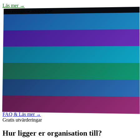
Läs mer
→
app.evergrow.adoptify.se
FAQ & Läs mer
→
Gratis utvärderingar
Hur ligger er organisation till?