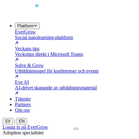
Plattform
EverGrow
Social nanolearning-plattform
Veckans tips
Veckotips direkt i Microsoft Teams
Solve & Grow
Utbildningsspel för konferenser och events
Eve AI
AI-drivet skapande av utbildningsmaterial
Tjänster
Partners
Om oss
|
SV
EN
Logga in på EverGrow
Kontakta oss
Adoption specialister