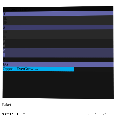
Kom igång
Microsoft Teams
T
👤
💬
#
📅
⊕
#
#
#
1
#
EG
Öppna i EverGrow →
Paket