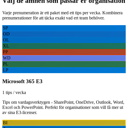
Välj de ämnen som passar er organisation
Varje prenumeration är ett paket med ett tips per vecka. Kombinera
prenumerationer för att täcka exakt vad ert team behöver.
SP
OD
OL
XL
PP
WD
PL
LP
Microsoft 365 E3
1 tips / vecka
Tips om vardagsverktygen - SharePoint, OneDrive, Outlook, Word,
Excel och PowerPoint. Perfekt för organisationer som vill få mer ut
av sina E3-licenser.
BI