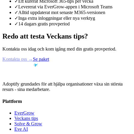
✓
Ett kurerat Microsoft 365-tips per vecka
✓
Levererat via EverGrow-appen i Microsoft Teams
✓
Alltid uppdaterat mot senaste M365-versionen
✓
Inga extra inloggningar eller nya verktyg
✓
14 dagars gratis provperiod
Redo att testa Veckans tips?
Kontakta oss idag och kom igång med din gratis provperiod.
Kontakta oss
→
Se paket
Adoptify grundades för att hjälpa organisationer växa sin största
resurs - sina medarbetare.
Plattform
EverGrow
Veckans tips
Solve & Grow
Eve AI