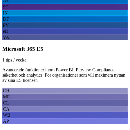
Az
SC
IN
DF
PV
eD
VA
Microsoft 365 E5
1 tips / vecka
Avancerade funktioner inom Power BI, Purview Compliance,
säkerhet och analytics. För organisationer som vill maximera nyttan
av sina E5-licenser.
CH
ME
CL
CA
WB
AP