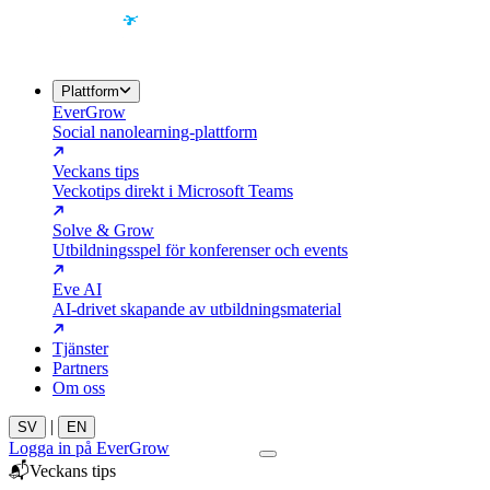
Plattform
EverGrow
Social nanolearning-plattform
Veckans tips
Veckotips direkt i Microsoft Teams
Solve & Grow
Utbildningsspel för konferenser och events
Eve AI
AI-drivet skapande av utbildningsmaterial
Tjänster
Partners
Om oss
|
SV
EN
Logga in på EverGrow
Kontakta oss
📬
Veckans tips